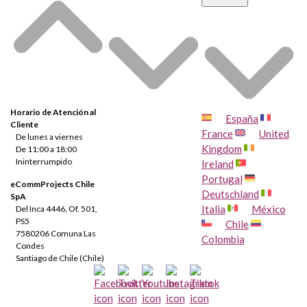
Horario de Atención al
España
Cliente
France
United
De lunes a viernes
Kingdom
De 11:00 a 18:00
Ininterrumpido
Ireland
Portugal
eCommProjects Chile
Deutschland
SpA
Italia
México
Del Inca 4446, Of. 501,
PS5
Chile
7580206 Comuna Las
Colombia
Condes
Santiago de Chile (Chile)