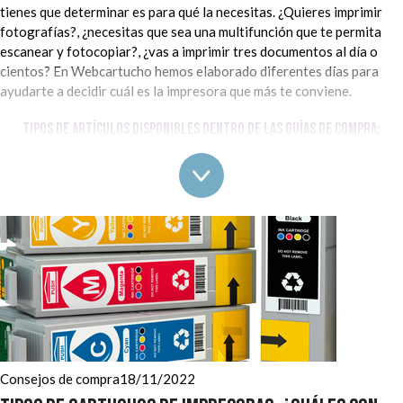
tienes que determinar es para qué la necesitas. ¿Quieres imprimir
fotografías?, ¿necesitas que sea una multifunción que te permita
escanear y fotocopiar?, ¿vas a imprimir tres documentos al día o
cientos? En Webcartucho hemos elaborado diferentes días para
ayudarte a decidir cuál es la impresora que más te conviene.
Tipos de artículos disponibles dentro de las guías de compra:
¿Sabes que es una impresora dúplex y si te conviene tener una?,
¿tienes claro qué no puede faltarle a tu nueva impresora? Quizá te
han hablado de un nuevo y fantástico modelo y quieres saber si
deberías comprarlo o simplemente no quieres meter la pata y
hacerte con algo que no necesitas. En esta categoría del blog de
Webcartucho encontrarás toda la información que necesitas para
acertar en tu compra y no tirar el dinero.
Mejores impresoras:
¿quieres saber cuáles son las mejores
impresoras láser, las mejores impresoras fotográficas o las
mejores impresoras para estudiantes? Aquí tienes todo tipo de
Consejos de compra
18/11/2022
guías para saber cuál es la impresora adecuada para cada