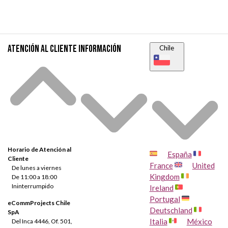
Atención al cliente
Información
Chile
Horario de Atención al
España
Cliente
France
United
De lunes a viernes
Kingdom
De 11:00 a 18:00
Ininterrumpido
Ireland
Portugal
eCommProjects Chile
Deutschland
SpA
Italia
México
Del Inca 4446, Of. 501,