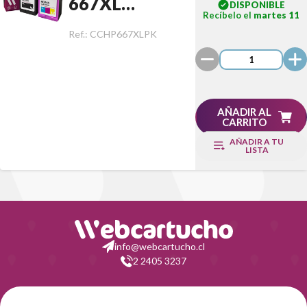
667XL
DISPONIBLE
Recíbelo el
martes 11
Negro/Color
Ref.:
CCHP667XLPK
Pack
AÑADIR AL
CARRITO
AÑADIR A TU
LISTA
info@webcartucho.cl
2 2405 3237