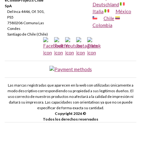
eCommProjects Chile
Deutschland
SpA
Italia
México
Tutoriales básicos para manejar una impresora
: hay dudas
Del Inca 4446, Of. 501,
PS5
Chile
universales como, por ejemplo, cómo hacer una limpieza de
7580206 Comuna Las
Colombia
cabezales o cómo cambiar los cartuchos; y otras más concretas
Condes
Santiago de Chile (Chile)
como por ejemplo cómo imprimir fotos en tamaño carnet. Sea
cual sea la tuya, en Webcartucho encontrarás la respuesta.
Las marcas registradas que aparecen en la web son utilizadas únicamente a
modo descriptivo correspondiendo su propiedad a sus legítimos dueños. El
uso correcto de nuestros productos no afectará a la calidad de impresión ni
dañará su impresora. Las capacidades son orientativas ya que no se puede
especificar de forma exacta su cantidad.
Copyright 2026 ©
Todos los derechos reservados