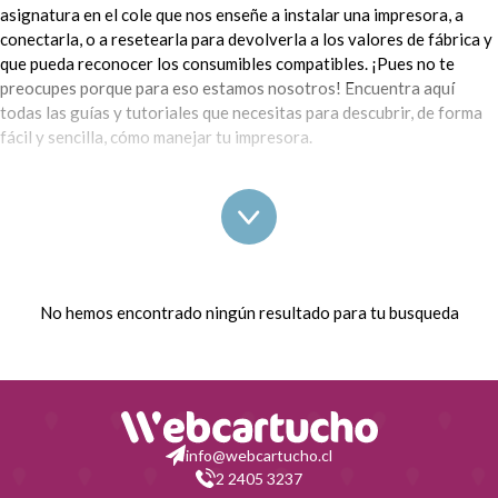
asignatura en el cole que nos enseñe a instalar una impresora, a
conectarla, o a resetearla para devolverla a los valores de fábrica y
que pueda reconocer los consumibles compatibles. ¡Pues no te
preocupes porque para eso estamos nosotros! Encuentra aquí
todas las guías y tutoriales que necesitas para descubrir, de forma
fácil y sencilla, cómo manejar tu impresora.
Tipos de artículos disponibles dentro de los tutoriales para usar
impresoras:
¿Quieres saber cómo resetear tu impresora Canon Pixma MX360 o
cómo resetear el contador de los tóners TN2410 y TN2420? Aquí
No hemos encontrado ningún resultado para tu busqueda
te lo contamos. ¿Necesitas escanear desde una impresora HP y que
te llegue al móvil o imprimir desde tu smartphone Android? Aquí te
decimos cómo. ¿Tienes que cambiar un cartucho o instalar tu nueva
impresora? Una vez más, Webcartucho es tu sitio.
Guías para resetear impresoras y consumibles
: en la
info@webcartucho.cl
mayoría de los casos necesitamos resetear la impresora
2 2405 3237