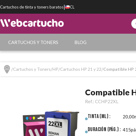
|
Cartuchos de tinta y toners baratos
CL
CARTUCHOS Y TONERS
BLOG
Cartuchos y Toners
HP
Cartuchos HP 21 y 22
Compatible HP 
Compatible H
Ref.:
CCHP22XL
Tinta (ml) :
20,00
Duración (pág.) :
415pá