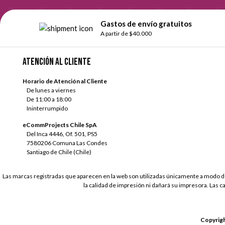
Gastos de envío gratuitos
A partir de $40.000
Atención al cliente
Horario de Atención al Cliente
De lunes a viernes
De 11:00 a 18:00
Ininterrumpido
eCommProjects Chile SpA
Del Inca 4446, Of. 501, PS5
7580206 Comuna Las Condes
Santiago de Chile (Chile)
Las marcas registradas que aparecen en la web son utilizadas únicamente a modo de
la calidad de impresión ni dañará su impresora. Las c
Copyrigh