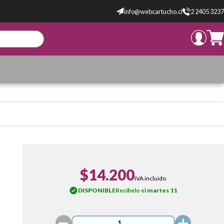
info@webcartucho.cl
2 2405 3237
$14.200
IVA incluido
DISPONIBLE
Recíbelo el
martes 11