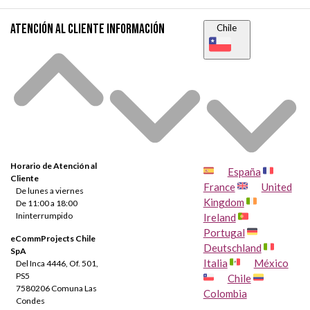
Atención al cliente
Información
Chile
Horario de Atención al
España
Cliente
France
United
De lunes a viernes
Kingdom
De 11:00 a 18:00
Ininterrumpido
Ireland
Portugal
eCommProjects Chile
Deutschland
SpA
Italia
México
Del Inca 4446, Of. 501,
PS5
Chile
7580206 Comuna Las
Colombia
Condes