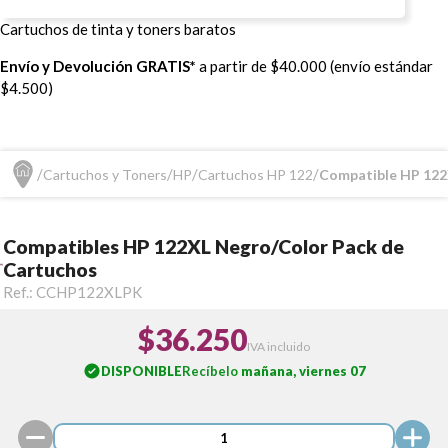
Cartuchos de tinta y toners baratos
Envío y Devolución GRATIS*
a partir de $40.000 (envío estándar
$4.500)
Cartuchos y Toners
HP
Cartuchos HP 122
Compatible HP 122
Compatibles HP 122XL Negro/Color Pack de
Cartuchos
Ref.:
CCHP122XLPK
$36.250
IVA incluido
DISPONIBLE
Recíbelo
mañana, viernes 07